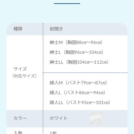
種類
前開き
紳士M
（胸囲88㎝～96㎝）
紳士L
（胸囲96㎝～104㎝）
紳士LL
（胸囲104㎝～112㎝）
サイズ
（対応サイズ）
婦人M
（バスト79㎝～87㎝）
婦人L
（バスト86㎝～94㎝）
婦人LL
（バスト93㎝～101㎝）
カラー
ホワイト
入数
1枚